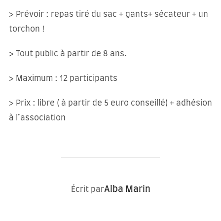
> Prévoir : repas tiré du sac + gants+ sécateur + un
torchon !
> Tout public à partir de 8 ans.
> Maximum : 12 participants
> Prix : libre ( à partir de 5 euro conseillé) + adhésion
à l’association
AUTEUR DE LA PUBLICATION
Alba Marin
Écrit par