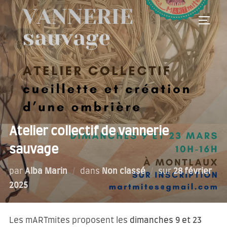
Aller
au
PERM
contenu
Atelier collectif de vannerie
sauvage
Publié
par
Alba Marin
dans
Non classé
sur
28 février
le
2025
Les mARTmites proposent les
dimanches 9 et 23