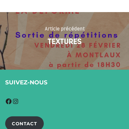
Navigation
de
Article
Article précédent
précédent
l’article
TEXTURES
SUIVEZ-NOUS
Facebook
Instagram
CONTACT