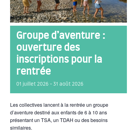
Groupe d’aventure :
ouverture des
inscriptions pour la
rentrée
01
juillet
2026
-
31
août
2026
Les collectives lancent à la rentrée un groupe
d’aventure destiné aux enfants de 6 à 10 ans
présentant un TSA, un TDAH ou des besoins
similaires.