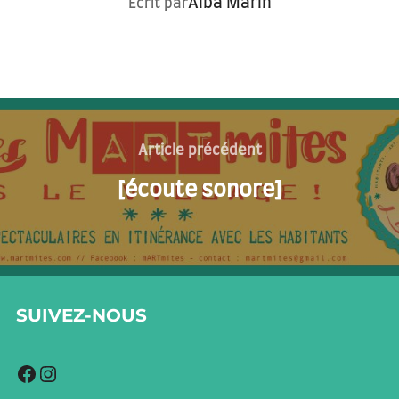
Alba Marin
Écrit par
Navigation
de
Article
Article précédent
précédent
l’article
[écoute sonore]
SUIVEZ-NOUS
Facebook
Instagram